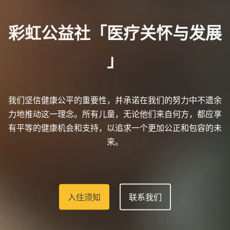
彩
虹
公
益
社
「
医
疗
关
怀
与
发
展
」
我们坚信健康公平的重要性，并承诺在我们的努力中不遗余
力地推动这一理念。所有儿童，无论他们来自何方，都应享
有平等的健康机会和支持，以追求一个更加公正和包容的未
来。
入住须知
联系我们