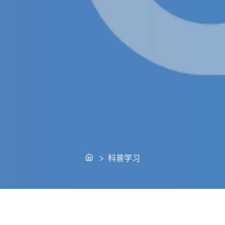
Home
> 科普学习
返校！