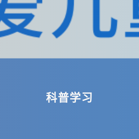
科
普
学
习