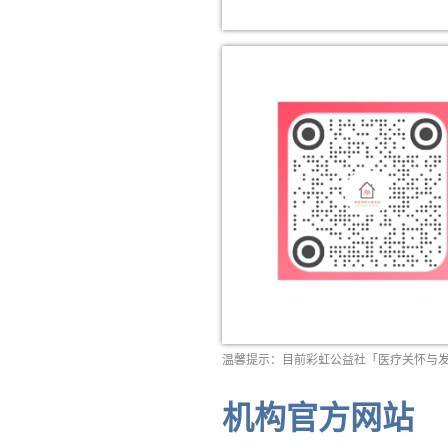
温馨提示：目前彩虹公益社「医疗关怀与
机构官方网站