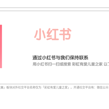
发展」板块对外社交平台名称仅为「彩虹有爱儿童之家」。开通社交平台有：微信公众