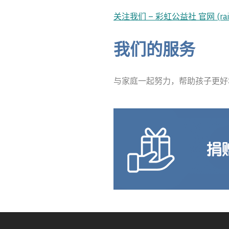
关注我们 – 彩虹公益社 官网 (rainbo
我们的服务
与家庭一起努力，帮助孩子更好