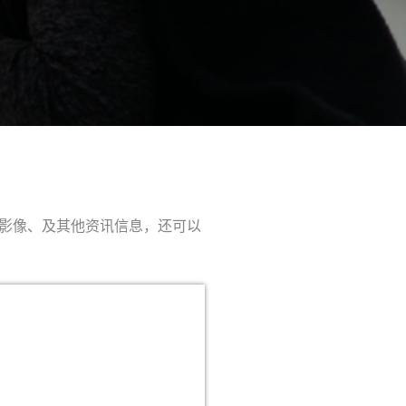
影像、及其他资讯信息，还可以