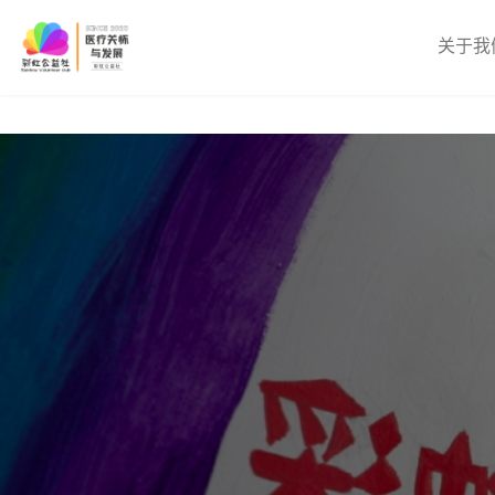
Skip
to
关于我
content