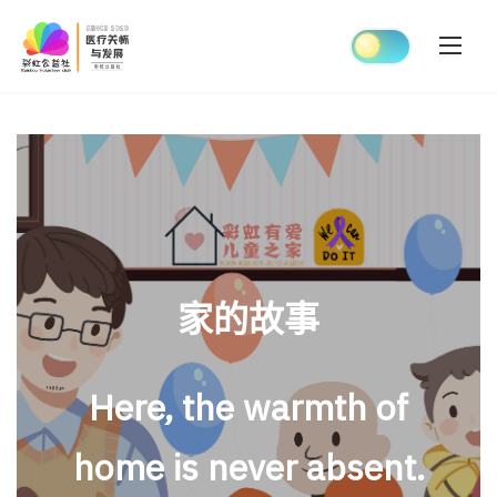
Skip
to
content
家的故事
Here, the warmth of
home is never absent.