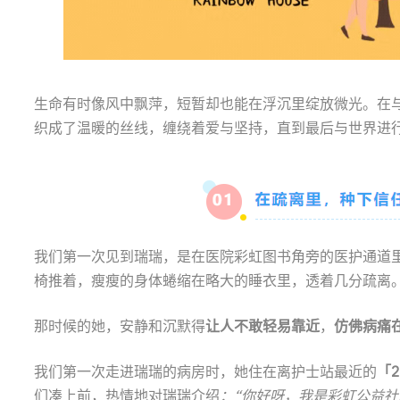
生命有时像风中飘萍，短暂却也能在浮沉里绽放微光。在与
织成了温暖的丝线，缠绕着爱与坚持，直到最后与世界进
我们第一次见到瑞瑞，是在医院彩虹图书角旁的医护通道
椅推着，瘦瘦的身体蜷缩在略大的睡衣里，透着几分疏离
那时候的她，安静和沉默得
让人不敢轻易靠近
，
仿佛病痛
我们第一次走进瑞瑞的病房时，她住在离护士站最近的
「
们凑上前，热情地对瑞瑞介绍
：“你好呀，我是彩虹公益