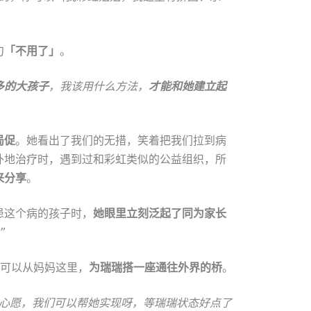
句
「不用了」
。
多的大孩子
，我该用什么方法，
才能和她建立起
局促
。她看出了我们的无措，笑着把我们拉到病
外地治疗时，遇到过和彩虹类似的公益组织，所
来分享
。
患这个病的孩子时，
她眼里立刻泛起了同为家长
”
许可以从妈妈这里，
为瑞瑞搭一座通往外界的桥
。
么心愿，我们可以帮她实现呀，等瑞瑞状态好点了