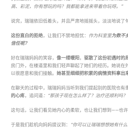
高、彩泥，你有想玩的吗？我都能拿进来带着你玩呀。”
说完，瑞瑞依旧低着头，并且严肃地摇摇头，淡淡地说了
这份直白的拒绝
，让我们不禁地担忧：
作为科室里
为数不
信任呢？
好在瑞瑞妈妈的笑容，
像一缕暖阳
，
驱散了这份初遇时的
房门外，在楼道里和我们轻声聊起了她们的经历。她说在
以很愿意和我们接触。
她甚至细细把积累的病情资料拿出
在聊天的过程中，瑞瑞妈妈当听到我们提起别的医院也有
的心疼
，追问道
：“那孩子现在怎么样了？治疗还顺利吗？
这句话，让我们看见她内心的柔软，也让我们想到——也
于是我们趁机向妈妈提议到：
“你可以让瑞瑞想想她有什