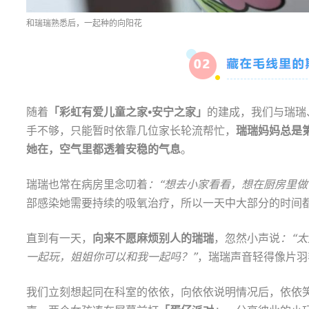
和瑞瑞熟悉后，一起种的向阳花
随着
「彩虹有爱儿童之家•安宁之家」
的建成，我们与瑞瑞
手不够，只能暂时依靠几位家长轮流帮忙，
瑞瑞妈妈总是
她在，空气里都透着安稳的气息
。
瑞瑞也常在病房里念叨着
：“想去小家看看，想在厨房里做
部感染她需要持续的吸氧治疗，所以一天中大部分的时间
直到有一天，
向来不愿麻烦别人的瑞瑞
，忽然小声说
：“
一起玩，姐姐你可以和我一起吗？”
，瑞瑞声音轻得像片羽
我们立刻想起同在科室的依依，向依依说明情况后，依依