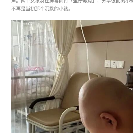
声。两个女孩凑在屏幕前打
「蛋仔派对」
，分享彼此的小
不再是当初那个沉默的小孩。