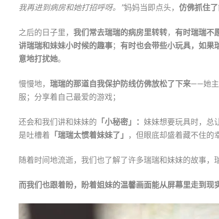
我再进到病房和她打招呼呀。”
妈妈当即点头，
仿佛抓住了
之后的日子里，
我们常去瑞瑞的病房里转转
，
有时瑞瑞不
讲瑞瑞和妹妹小时候的趣事
；
有时也会带些小玩具，如果
意地打扰她
。
慢慢地，
瑞瑞的那道自我保护防线仿佛放松了下来
——她
服；分享着自己最爱的游戏；
还会和我们讲和妹妹的
「小秘密」：
妹妹想要玩具时，总
是吐槽着
「瑞瑞太惯着妹妹了」
，但眼底却盛着藏不住的
随着时间地流逝，我们也了解了许多瑞瑞和妹妹的故事，
而我们也跟着盼，盼着姐妹的温馨画面能从屏幕里走到现