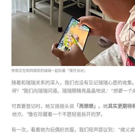
依依正在和同病房的瑞瑞一起玩着「蛋仔派对」
随着和瑞瑞关系的深入，我们也没有忘记瑞瑞心愿的收集
呀！”
我们向瑞瑞问道。瑞瑞眼睛亮晶晶地说
：“想要一个
可真要登记时，她又摇摇头说
「再想想」
。她
其实
更期待
地方。”
像在珍藏着一个不愿轻易拆开的梦。
有一次，看着她为玩偶织衣服，我们轻声提议到：
“做义