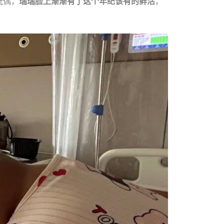
玩偶，
瑞瑞脸上渐渐有了这个年纪该有的鲜活
，