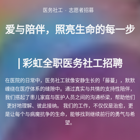
Post
医务社工
志愿者招募
Categories
爱
与
陪
伴
，
照
亮
生
命
的
每
一
步
|
彩
虹
全
职
医
务
社
工
招
聘
在医院的日常中，医务社工就像安静生长的「藤蔓」，默默
缠绕在医疗体系的缝隙中。通过真实与共情的支持性陪伴，
我们搭起了患儿家庭与医护人员之间的沟通桥梁，帮助他们
更好地理解、彼此接纳。 我们的工作，不仅仅是治愈，更
是让每个与病魔抗争的生命，能够找到继续前行的勇气与希
望。