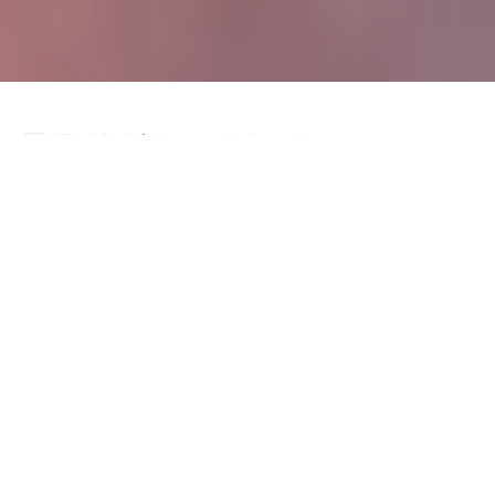
在过去的一段时间里，彩虹公益社医务社工团队已常驻多家
医院，持续开展对重症患儿及其家庭的支持服务。
在医院的日常中，医务社工就像安静生长的「藤蔓」，默默