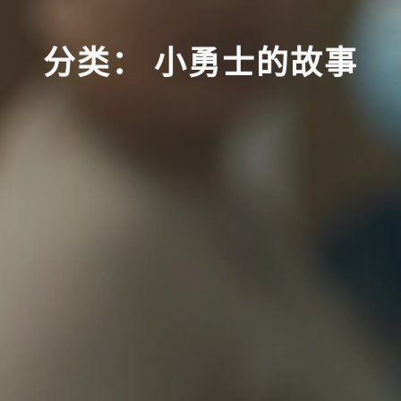
分
类
：
小
勇
士
的
故
事