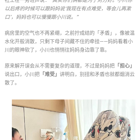
以后疼的时候可以跟妈妈说‘我现在有点难受，等会儿再漱
口’，妈妈也可以慢慢跟小川说。”
病房里的空气也不再紧绷，之前拧成结的「矛盾」，像被温
水化开般消散，只剩下母子间藏不住的牵挂——妈妈看着小
川的眼神软了，小川也悄悄往妈妈身边靠了靠。
原来解开误会从不需要复杂的道理，不过是妈妈把
「担心」
说出口，小川把
「难受」
讲明白，别扭和矛盾也就都烟消云
散了。