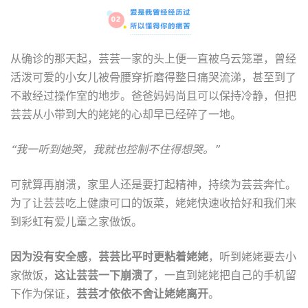
从确诊的那天起，芸芸一家的头上便一直被乌云笼罩，曾经
活泼可爱的小女儿被骨腰穿折磨得整日痛哭流涕，甚至到了
不敢经过操作室的地步。爸爸妈妈尚且可以保持冷静，但把
芸芸从小带到大的姥姥的心却早已经碎了一地。
“我一听到她哭，我就也控制不住得想哭。”
可就算再崩溃，家里人还是要打起精神，持续为芸芸奔忙。
为了让芸芸吃上健康可口的饭菜，姥姥快速收拾好和我们来
到彩虹有爱儿童之家做饭。
因为没有安全感
，
芸芸比平时更粘着姥姥
，听到姥姥要去小
家做饭，
这让芸芸一下崩溃了
，一直到姥姥把自己的手机留
下作为保证，
芸芸才依依不舍让姥姥离开
。