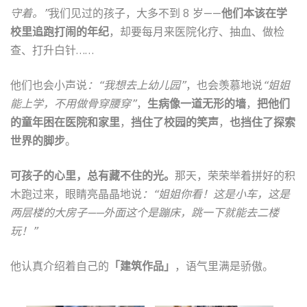
守着。”
我们见过的孩子，大多不到 8 岁——
他们本该在学
校里追跑打闹的年纪
，却要每月来医院化疗、抽血、做检
查、打升白针……
他们也会小声说
：“我想去上幼儿园”
，也会羡慕地说
“姐姐
能上学，不用做骨穿腰穿”
，
生病像一道无形的墙
，
把他们
的童年困在医院和家里
，
挡住了校园的笑声
，
也挡住了探索
世界的脚步
。
可孩子的心里，总有藏不住的光。
那天，荣荣举着拼好的积
木跑过来，眼睛亮晶晶地说
：“姐姐你看！这是小车，这是
两层楼的大房子——外面这个是蹦床，跳一下就能去二楼
玩！”
他认真介绍着自己的
「建筑作品」
，语气里满是骄傲。