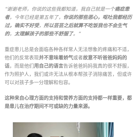
“谢谢老师，你说的这些我都知道，我自己就是一个
癌症患
者
，今年已经是第五年了，
你说的那些恶心，呕吐我都经历
过，确实不好受
，
所以芸芸之后就算不吃饭我也不会生气
的
，
太理解孩子的那些不舒服了
。”
重症患儿总是会面临各种各样常人无法想象的疼痛和不适，
他们的反常表现
并不意味着娇气
或者
故意不听爸爸妈妈的
话
，而是他们
用自己的语言
告诉爸爸妈妈我真的很不舒服，
作为照护人，我们或许无法从根本帮孩子消除痛苦，但或许
可以对孩子多一分理解和包容。
这种来自心理方面的支持和营养方面的支持都一样重要，都
是患儿在治疗期间不可或缺的力量来源。