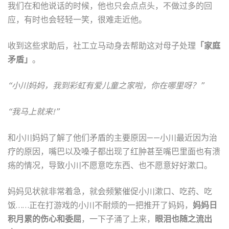
我们在和他说话的时候，他也只会点点头，不做过多的回
应，有时也会轻轻一笑，很难走近他。
收到这些求助后，社工立马动身去帮助这对母子处理
「家庭
矛盾」
。
“小川妈妈，我到彩虹有爱儿童之家啦，你在哪里呀？”
“我马上就来!”
和小川妈妈了解了他们矛盾的主要原因——小川最近因为治
疗的原因，嘴巴以及嗓子都出现了红肿甚至嘴巴里面也有溃
疡的情况，导致小川不愿意吃东西、也不愿意好好漱口。
妈妈见状就非常着急，就会频繁催促小川漱口、吃药、吃
饭……正在打游戏的小川不耐烦的一把推开了妈妈，
妈妈日
积月累的伤心和委屈
，一下子涌了上来，
眼泪也随之流出