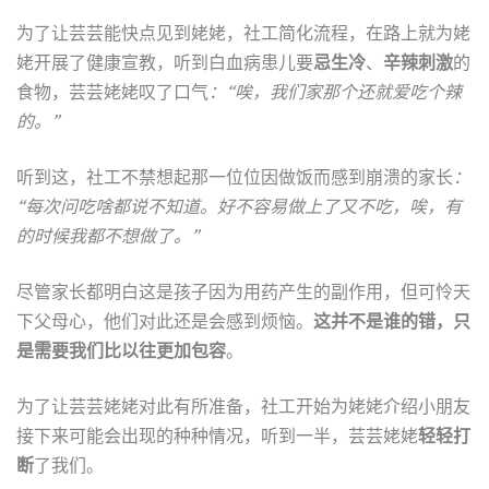
为了让芸芸能快点见到姥姥，社工简化流程，在路上就为姥
姥开展了健康宣教，听到白血病患儿要
忌生冷
、
辛辣刺激
的
食物，芸芸姥姥叹了口气
：“唉，我们家那个还就爱吃个辣
的。”
听到这，社工不禁想起那一位位因做饭而感到崩溃的家长
：
“每次问吃啥都说不知道。好不容易做上了又不吃，唉，有
的时候我都不想做了。”
尽管家长都明白这是孩子因为用药产生的副作用，但可怜天
下父母心，他们对此还是会感到烦恼。
这并不是谁的错，只
是需要我们比以往更加包容
。
为了让芸芸姥姥对此有所准备，社工开始为姥姥介绍小朋友
接下来可能会出现的种种情况，听到一半，芸芸姥姥
轻轻打
断
了我们。