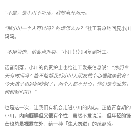
“不是，是小川不听话，我想离开两天。”
“那小川一个人可以吗？吃饭怎么办？”
社工着急地回复小川
妈妈。
“不用管他，他会点外卖。”
小川妈妈回复到社工。
话音刚落，小川的负责护士也给社工发来信息说：
“你们今
天有时间吗？能不能帮我们小川大朋友做个心理健康教育？
今天孩子和妈妈吵架了，两个人都不开心，你们是专业的，
帮帮我们吧！”
也是这一次，让我们有机会走进小川的内心。正值青春期的
小川，
内向腼腆但又很有个性
，虽然不爱说话，
但年轻的锋
芒也总是裸露在外
，给一种
「生人勿进」
的疏离感。