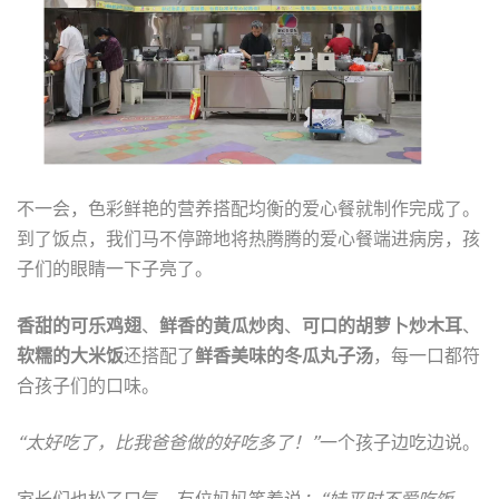
不一会，色彩鲜艳的营养搭配均衡的爱心餐就制作完成了。
到了饭点，我们马不停蹄地将热腾腾的爱心餐端进病房，孩
子们的眼睛一下子亮了。
香甜的可乐鸡翅
、
鲜香的黄瓜炒肉
、
可口的胡萝卜炒木耳
、
软糯的大米饭
还搭配了
鲜香美味的冬瓜丸子汤
，每一口都符
合孩子们的口味。
“太好吃了，比我爸爸做的好吃多了！”
一个孩子边吃边说。