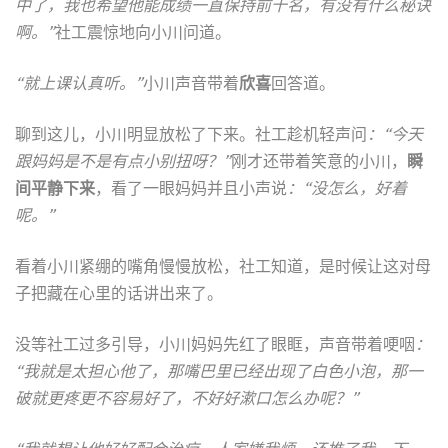
中了，我也希望他能成绩一直保持前十名，有没有什么秘诀
啊。”
社工震惊地向小川问道。
“就上课认真听。”
小川声音带着
欣喜
回答道。
聊到这儿，小川明显放松了下来。社工趁机轻声问
：“今天
跟妈妈是不是有点小别扭呀？”
刚才还带着笑意的小川，
瞬
间平静下来
，看了一眼妈妈并且小声说
：“没怎么，好着
呢。”
看着小川紧绷的嘴角慢慢放松，社工知道，是时候让这对母
子把藏在心里的话讲出来了。
没等社工过多引导，小川妈妈先红了眼眶，声音带着哽咽
：
“我就是太担心他了，那嘴巴里已经出现了白色小泡，那一
破就更疼更不容易好了，不好好漱口怎么办呢？”