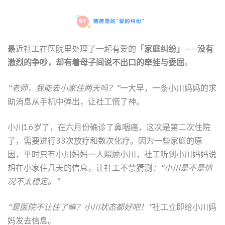
最近社工在医院里处理了一起有爱的
「家庭纠纷」
——
没有
激烈的争吵，却有着母子间说不出口的牵挂与委屈
。
“老师，我能去小家住两天吗？”
一大早，一条小川妈妈的求
助消息从手机中弹出，让社工慌了神。
小川16岁了，在六月份确诊了鼻咽癌，这次是第二次住院
了，需要进行33次放疗和数次化疗。因为一些家庭的原
因，平时只有小川妈妈一人照顾小川，社工听到小川妈妈说
想在小家住几天的信息，让社工不禁猜测
：“小川是不是情
况不太稳定。”
“是医院不让住了嘛？小川状态都好吧！”
社工立即给小川妈
妈发去信息。