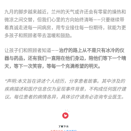
九月的脚步越来越近，兰州的天气或许还会有零星的燥热和
微凉之间交替，但我们心里的方向始终清晰——只要继续带
着真诚走进每一间病房，用专业接住每一份期待，就能为更
多孩子和照顾者带去温暖和鼓励。
让孩子们和照顾者知道——
治疗的路上从不是只有冰冷的仪
器与药品，还有我们一直陪在他们身边，陪他们等下一个晴
天
，等下一次笑容，等每一个充满希望的明天。
*声明:本文旨在讲述个人经历，分享患者故事。其中涉及的
疾病描述和医疗信息仅为呈现事件背景，不构成任何医疗建
议。每位患者的病情各异，具体诊疗请务必咨询专业医生。