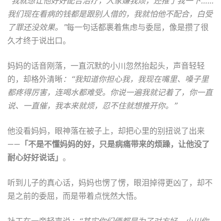
“我就想让他好好配合治疗，人家嫌我烦，还推了我一下……
我们现在看病的钱都是跟别人借的，我就怕他不配合，白受
了罪还没效果。”
每一句话都裹着焦虑与委屈，像是攒了很
久才终于说出口。
妈妈的话音刚落，一直沉默的小川忽然抬起头，声音轻轻
的，却格外清晰
：“我知道你担心我，我现在嘴里、嗓子里
都疼得厉害，连喝水都难受。你说一遍我就记着了，你一直
说、一直催，我本来就烦，忍不住就想推开你。”
他没看妈妈，眼神落在被子上，却把心里的别扭说了出来
——
「不是不懂妈妈的好，只是病痛带来的烦躁，让他没了
耐心好好说话」
。
听到儿子的真心话，妈妈也愣了愣，眼泪掉得更凶了，却不
是之前的委屈，而是带着点恍然大悟。
社工在一旁轻声说
：“其实你们俩都是为了对方好。小川你