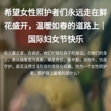
Categories
希
望
女
性
照
护
者
们
永
远
走
在
鲜
花
盛
开
，
温
暖
如
春
的
道
路
上
｜
国
际
妇
女
节
快
乐
在儿童之家、在病房，她们忙碌在孩子的身边。在她们的身
上，美从抽象变为具象，美是责任，是辛勤，是陪伴，也是
守护，是无法用言语形容的瑰丽与斑斓。作为一个女性照护
者，照护路上最难的是什么？