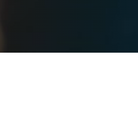
Post
健康生活
科普学习
Categories
孩子打门冬，到底能不能吃肉？
｜有爱科普