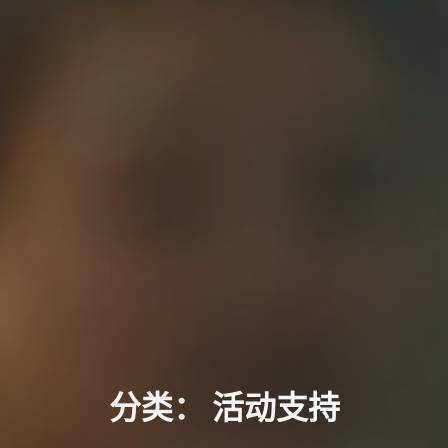
分
类
：
活
动
支
持